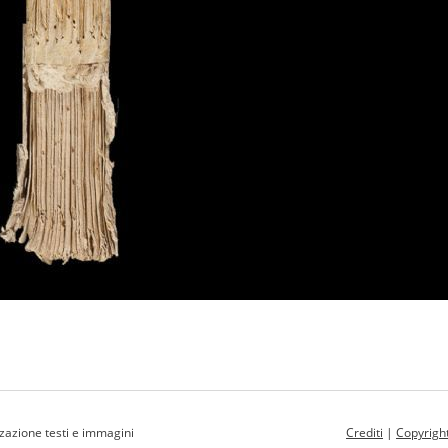
zzazione testi e immagini
Crediti
|
Copyrigh