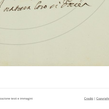
zzazione testi e immagini
Crediti
|
Copyrigh