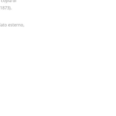
 copia di
-1873).
lato esterno,