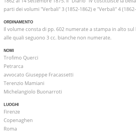
1862 al 14 settembre 1875. Il "Diario" IV costituisce la bella
parti dei volumi "Verbali" 3 (1852-1862) e "Verbali" 4 (1862
ORDINAMENTO
Il volume consta di pp. 602 numerate a stampa in alto sul 
alle quali seguono 3 cc. bianche non numerate.
NOMI
Trofimo Querci
Petrarca
avvocato Giuseppe Fracassetti
Terenzio Mamiani
Michelangiolo Buonarroti
LUOGHI
Firenze
Copenaghen
Roma