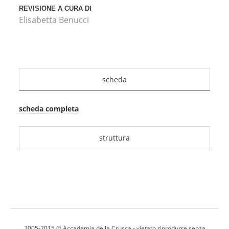
REVISIONE A CURA DI
Elisabetta Benucci
scheda
scheda completa
struttura
2005-2015 ©
Accademia della Crusca
- vietato riprodurre senza