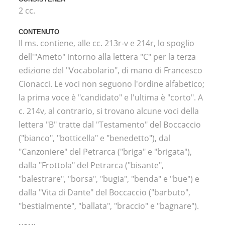
2 cc.
CONTENUTO
Il ms. contiene, alle cc. 213r-v e 214r, lo spoglio
dell'"Ameto" intorno alla lettera "C" per la terza
edizione del "Vocabolario", di mano di Francesco
Cionacci. Le voci non seguono l'ordine alfabetico;
la prima voce è "candidato" e l'ultima è "corto". A
c. 214v, al contrario, si trovano alcune voci della
lettera "B" tratte dal "Testamento" del Boccaccio
("bianco", "botticella" e "benedetto"), dal
"Canzoniere" del Petrarca ("briga" e "brigata"),
dalla "Frottola" del Petrarca ("bisante",
"balestrare", "borsa", "bugia", "benda" e "bue") e
dalla "Vita di Dante" del Boccaccio ("barbuto",
"bestialmente", "ballata", "braccio" e "bagnare").