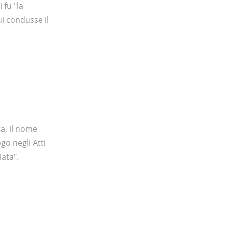
 fu "la
i condusse il
ta, il nome
go negli Atti
iata".