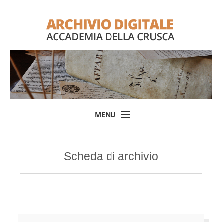
MENU
Home
Scheda di archivio
Il progetto
L'Archivio
Consulta l'Archivio
Login