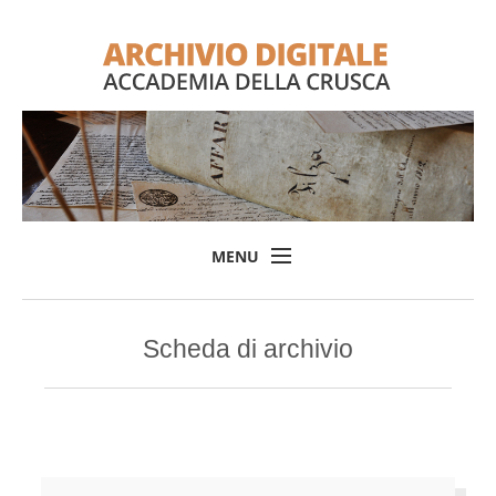
MENU
Home
Scheda di archivio
Il progetto
L'Archivio
Consulta l'Archivio
Login