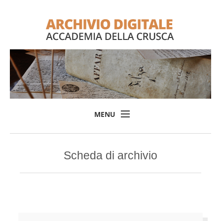
MENU
Home
Scheda di archivio
Il progetto
L'Archivio
Consulta l'Archivio
Login