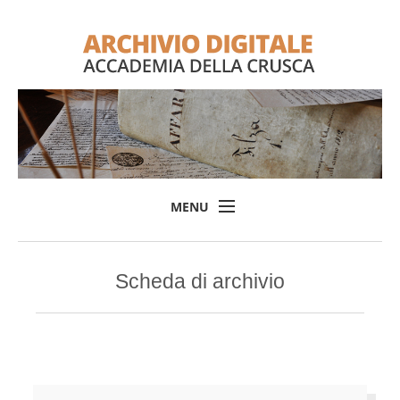
MENU
Home
Scheda di archivio
Il progetto
L'Archivio
Consulta l'Archivio
Login