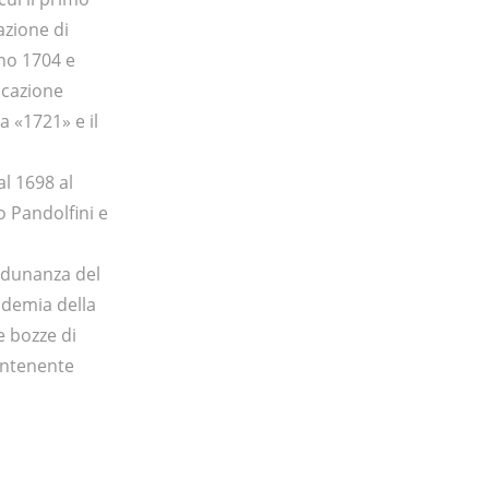
azione di
nno 1704 e
icazione
ta «1721» e il
al 1698 al
o Pandolfini e
 Adunanza del
ademia della
e bozze di
contenente