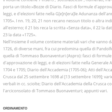
porta un titolo:«Bozze di Diario. Fasci di formule d'approv
leggi, e d'elezioni fatte nella G[e]n[era]le Adunanza dell'a
1705». I nn. 19, 20, 21 non recano nessun titolo o altra ind
all'esterno; il 21 bis reca la scritta «Senza data», il 22 la da
23 la data «1725».
Nell'insieme il volume contiene materiali vari che vanno d
1726, di diverse mani, fra cui predomina quella di Pandolf
quella di Tommaso Buonaventuri (Aspro): fasci di formule
d'approvazione di leggi, e di elezioni fatte nella Generale
1704 e 1705; Diario dell'Accademia (1705-06); Atti dell'Acc
Crusca dal 25 settembre 1698 al [13 settembre 1699]; vari
verbali in cc. sciolte; Diario dell'Accademia della Crusca 
l'arciconsolato di Tommaso Buonaventuri; appunti vari.
ORDINAMENTO