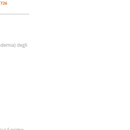
1726
cademia) degli
cui il primo