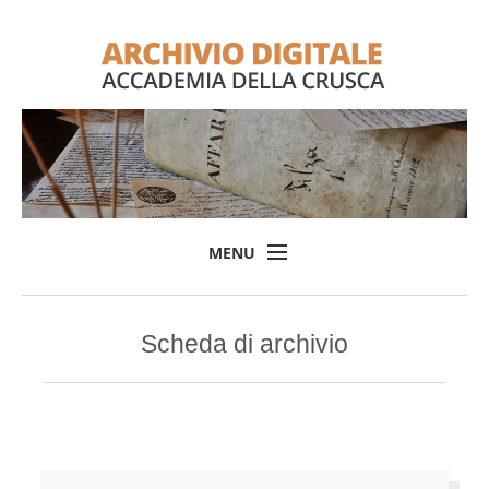
MENU
Home
Scheda di archivio
Il progetto
L'Archivio
Consulta l'Archivio
Login