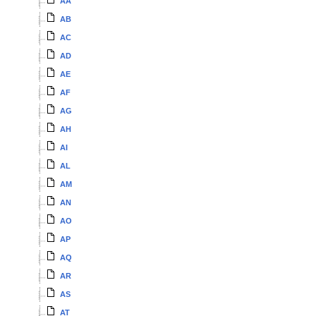
AA
AB
AC
AD
AE
AF
AG
AH
AI
AL
AM
AN
AO
AP
AQ
AR
AS
AT