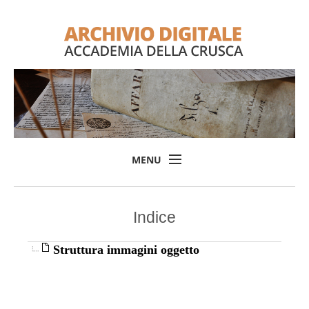
MENU
Home
Indice
Il progetto
L'Archivio
Struttura immagini oggetto
Consulta l'Archivio
Login