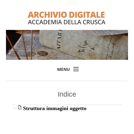
MENU
Home
Indice
Il progetto
L'Archivio
Struttura immagini oggetto
Consulta l'Archivio
Login