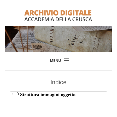
MENU
Home
Indice
Il progetto
L'Archivio
Struttura immagini oggetto
Consulta l'Archivio
Login