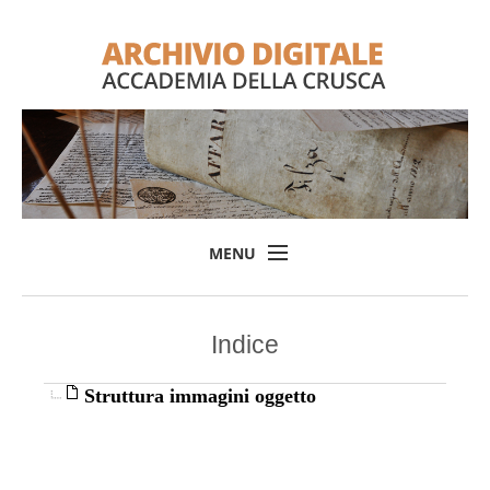
MENU
Home
Indice
Il progetto
L'Archivio
Struttura immagini oggetto
Consulta l'Archivio
Login