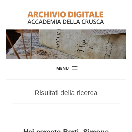
MENU
Home
Risultati della ricerca
Il progetto
L'Archivio
Consulta l'Archivio
Login
Hai cercato
Berti, Simone