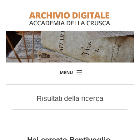
MENU
Home
Risultati della ricerca
Il progetto
L'Archivio
Consulta l'Archivio
Login
Hai cercato
Bentivoglio,