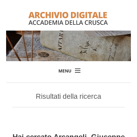
MENU
Home
Risultati della ricerca
Il progetto
L'Archivio
Consulta l'Archivio
Login
Hai cercato
Arcangeli, Giuseppe