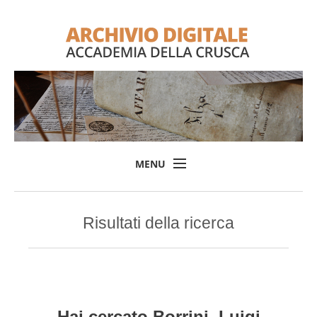
MENU
Home
Risultati della ricerca
Il progetto
L'Archivio
Consulta l'Archivio
Login
Hai cercato
Borrini, Luigi